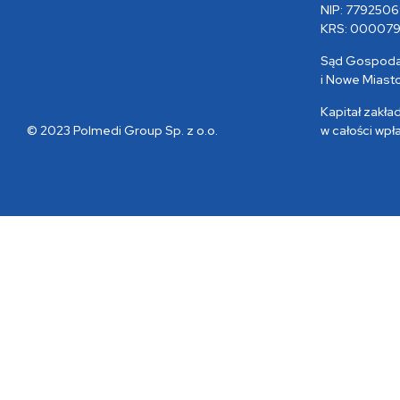
NIP: 7792506
KRS: 000079
Sąd Gospoda
i Nowe Miast
Kapitał zakła
© 2023 Polmedi Group Sp. z o.o.
w całości wpł