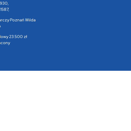
930,
1587,
rczy Poznań Wilda
o
dowy 23.500 zł
acony