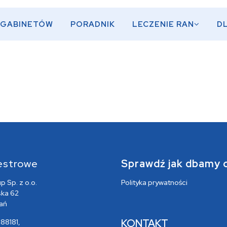
 GABINETÓW
PORADNIK
LECZENIE RAN
D
estrowe
Sprawdź jak dbamy 
 Sp. z o.o.
Polityka prywatności
ska 62
ań
KONTAKT
88181,