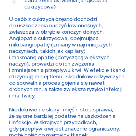
Zaburzenia ukrwienia (angiopatia
cukrzycowa)
U osób z cukrzycą często dochodzi
do uszkodzenia naczyń krwionośnych,
zwłaszcza w obrębie kończyn dolnych.
Angiopatia cukrzycowa, obejmująca
mikroangiopatię (zmiany w najmniejszych
naczyniach, takich jak kapilary)
i makroangiopatię (dotyczącą większych
naczyń), prowadzi do ich zwężenia
i zmniejszenia przepływu krwi. W efekcie tkanki
otrzymują mniej tlenu i składników odżywczych,
co spowalnia proces gojenia się nawet
drobnych ran, a także zwiększa ryzyko infekcji
i martwicy.
Niedokrwienie skóry i mięśni stóp sprawia,
że są one bardziej podatne na uszkodzenia
i infekcje. W skrajnych przypadkach,
gdy przepływ krwi jest znacznie ograniczony,
może dojść do martwicy tkanek.