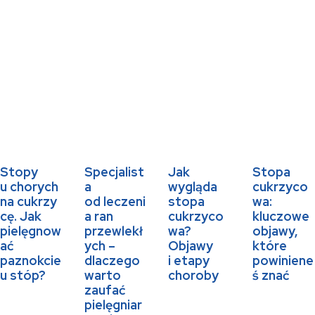
Stopy
Specjalist
Jak
Stopa
u chorych
a
wygląda
cukrzyco
na cukrzy
od leczeni
stopa
wa:
cę. Jak
a ran
cukrzyco
kluczowe
pielęgnow
przewlekł
wa?
objawy,
ać
ych –
Objawy
które
paznokcie
dlaczego
i etapy
powiniene
u stóp?
warto
choroby
ś znać
zaufać
pielęgniar