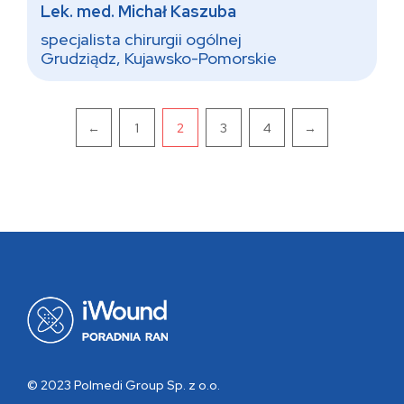
Lek. med. Michał Kaszuba
specjalista chirurgii ogólnej
Grudziądz, Kujawsko-Pomorskie
Pagination
←
1
2
3
4
→
© 2023 Polmedi Group Sp. z o.o.