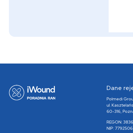
Dane rej
Polmedi Group
ul. Kasztelań
60-316, Pozn
REGON: 3836
NIP: 7792506