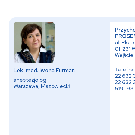
Przycho
PROSE
ul. Płock
01-231 
Wejście 
Telefon
Lek. med. Iwona Furman
22 632 
anestezjolog
22 632 
Warszawa, Mazowiecki
519 193