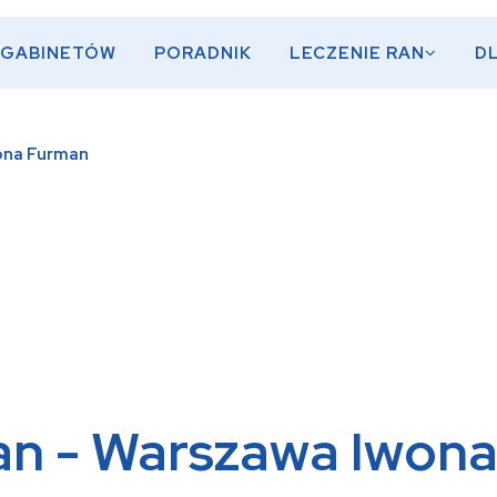
 GABINETÓW
PORADNIK
LECZENIE RAN
D
ona Furman
ran - Warszawa Iwon