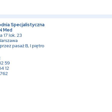
dnia Specjalistyczna
N Med
a 17 lok. 23
Warszawa
przez pasaż B, I piętro
:
32 59
34 12
 762