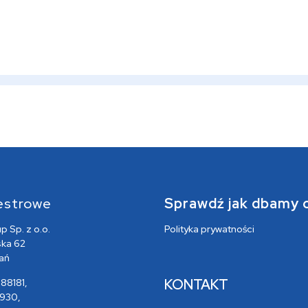
estrowe
Sprawdź jak dbamy 
 Sp. z o.o.
Polityka prywatności
ska 62
ań
KONTAKT
88181,
930,