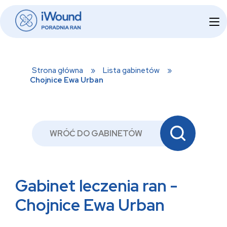
Skip
Home
to
content
Strona główna
»
Lista gabinetów
»
Chojnice Ewa Urban
WRÓĆ DO GABINETÓW
Gabinet leczenia ran -
Chojnice Ewa Urban